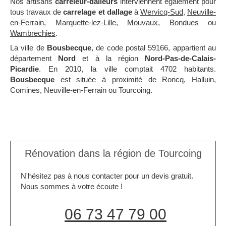
Nos artisans
carreleur-dalleurs
interviennent également pour
tous travaux de
carrelage et dallage
à
Wervicq-Sud
,
Neuville-
en-Ferrain
,
Marquette-lez-Lille
,
Mouvaux
,
Bondues
ou
Wambrechies
.
La ville de
Bousbecque
, de code postal 59166, appartient au
département
Nord
et à la région
Nord-Pas-de-Calais-
Picardie
. En 2010, la ville comptait 4702 habitants.
Bousbecque
est située à proximité de Roncq, Halluin,
Comines, Neuville-en-Ferrain ou Tourcoing.
Rénovation dans la région de Tourcoing
N'hésitez pas à nous contacter pour un devis gratuit.
Nous sommes à votre écoute !
06 73 47 79 00