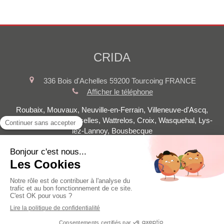
CRIDA
336 Bois d'Achelles
59200
Tourcoing
FRANCE
Afficher le téléphone
Roubaix, Mouvaux, Neuville-en-Ferrain, Villeneuve-d'Ascq,
Bondues, Roncq, Linselles, Wattrelos, Croix, Wasquehal, Lys-
lez-Lannoy, Bousbecque
Plan du site
Mentions légales
©2021 CRIDA - Rénovation
Création et référencement du site par Simplébo