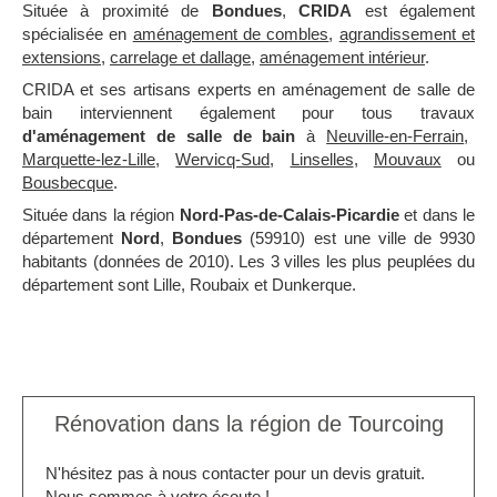
Située à proximité de
Bondues
,
CRIDA
est également
spécialisée en
aménagement de combles
,
agrandissement et
extensions
,
carrelage et dallage
,
aménagement intérieur
.
CRIDA et ses artisans experts en aménagement de salle de
bain interviennent également pour tous travaux
d'aménagement de salle de bain
à
Neuville-en-Ferrain
,
Marquette-lez-Lille
,
Wervicq-Sud
,
Linselles
,
Mouvaux
ou
Bousbecque
.
Située dans la région
Nord-Pas-de-Calais-Picardie
et dans le
département
Nord
,
Bondues
(59910) est une ville de 9930
habitants (données de 2010). Les 3 villes les plus peuplées du
département sont Lille, Roubaix et Dunkerque.
Rénovation dans la région de Tourcoing
N'hésitez pas à nous contacter pour un devis gratuit.
Nous sommes à votre écoute !