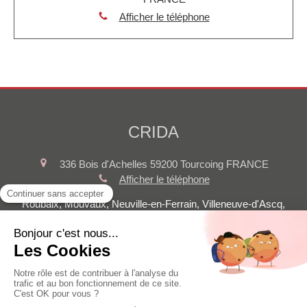
Afficher le téléphone
CRIDA
336 Bois d'Achelles
59200
Tourcoing
FRANCE
Afficher le téléphone
Roubaix, Mouvaux, Neuville-en-Ferrain, Villeneuve-d'Ascq,
Bondues, Roncq, Linselles, Wattrelos, Croix, Wasquehal, Lys-
lez-Lannoy, Bousbecque
Plan du site
Mentions légales